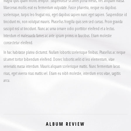
magna quis quam mollis tempor. Suspendisse sit amet porta metus, nec aliquam massa.
Maecenas mollis erat eu fermentum vulputate. Fusce pharetra, neque eu dapibus
scelerisque, turpis leo feugiat nisi, eget dapibus sapien nunc eget sapien. Suspendisse id
tincidunt mi, non volutpat mauris. Phasellus fringilla quis sem sed cursus. Proin gravida
suscipit nisl ut tincidunt. Nunc ac urna ornare odio porttitor eleifend et a lectus.
Interdum et malesuada fames ac ante ipsum primis in faucibus. Etiam molestie
consectetur eleifend.
In hac habitasse platea dictumst. Nullam lobortis scelerisque finibus. Phasellus ac neque
sit amet tortor bibendum eleifend. Donec lobortis velit id leo elementum, vitae
venenatis massa interdum. Mauris aliquam scelerisque mattis. Nunc fermentum lacus
risus, eget viverra risus mattis vel. Etiam eu nibh molestie, interdum eros vitae, sagittis
arcu.
ALBUM REVIEW