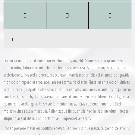
Lorem ipsum dolor sit amet, consectetur adipiscing elit. Mauris sed dui ipsum. Sed
sapien odio, lobortis id interdum id, tempus vitae massa. Sed quis turpis mauris. Donec
scelerisque turpis sed elementum accumsan. Mauris mollis, felis vel ullamcorper gravida,
nibh dolor imperdiet eros, non laoreet est mauris id arcu. Phasellus ante dolor, ultrices
sed ultrices eu, vulputate vitae sem. Interdum et malesuada fames ac ante ipsum primis in
faucibus. Quisque ligula ex, viverra et ornare sit amet, venenatis id libero. Cras at gravida
quam, vel blandit ligula. Cras vitae fermentum massa. Cras et elementum nibh. Sed
molestie vitae risus a interdum. Pellentesque finibus nulla nec facilisis interdum. Integer
aliquet placerat diam, non porttitor velit imperdiet venenatis.
Donec posuere metus eu porttitor egestas. Sed nec tristique massa. Suspendisse efficitur